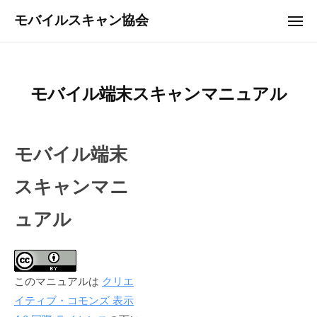
ュ
コ
ー
モバイルスキャン協会
メ
ン
ニ
ュ
テ
ー
ン
ツ
モバイル端末スキャンマニュアル
へ
ス
キ
モバイル端末
ッ
プ
スキャンマニ
ュアル
このマニュアルは
クリエ
イティブ・コモンズ 表示